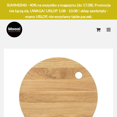
SUMMER40 - 40% na wszystko z magazynu (do 17.08). Promocje
nie łączą się. UWAGA! URLOP 1.08 - 10.08 ! sklep zamknięty -
mamy URLOP, nie wysyłamy także paczek.