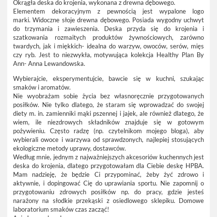
Okrągła deska do krojenia, wykonana z drewna dębowego.
Elementem dekoracyjnym z pewnością jest wypalone logo
marki. Widoczne słoje drewna dębowego. Posiada wygodny uchwyt
do trzymania i zawieszenia. Deska przyda się do krojenia i
szatkowania rozmaitych produktów żywnościowych, zarówno
twardych, jak i miękkich- idealna do warzyw, owoców, serów, mięs
czy ryb. Jest to niezwykła, motywująca kolekcja Healthy Plan By
Ann- Anna Lewandowska.
Wybierajcie, eksperymentujcie, bawcie się w kuchni, szukając
smaków i aromatów.
Nie wyobrażam sobie życia bez własnoręcznie przygotowanych
posiłków. Nie tylko dlatego, że staram się wprowadzać do swojej
diety m. in. zamienniki mąki pszennej i jajek, ale również dlatego, że
wiem, ile niezdrowych składników znajduje się w gotowym
pożywieniu. Często radzę (np. czytelnikom mojego bloga), aby
wybierali owoce i warzywa od sprawdzonych, najlepiej stosujących
ekologiczne metody uprawy, dostawców.
Według mnie, jednym z najważniejszych akcesoriów kuchennych jest
deska do krojenia, dlatego przygotowałam dla Ciebie deskę HPBA.
Mam nadzieję, że będzie Ci przypominać, żeby żyć zdrowo i
aktywnie, i dopingować Cię do uprawiania sportu. Nie zapomnij o
przygotowaniu zdrowych posiłków np. do pracy, gdzie jesteś
narażony na słodkie przekąski z osiedlowego sklepiku. Domowe
laboratorium smaków czas zacząć!