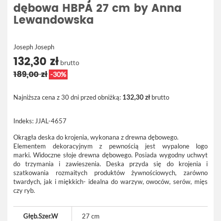
dębowa HBPA 27 cm by Anna
Lewandowska
Joseph Joseph
132,30 zł
brutto
189,00 zł
-30%
Najniższa cena z 30 dni przed obniżką:
132,30 zł
brutto
Indeks:
JJAL-4657
Okrągła deska do krojenia, wykonana z drewna dębowego.
Elementem dekoracyjnym z pewnością jest wypalone logo
marki. Widoczne słoje drewna dębowego. Posiada wygodny uchwyt
do trzymania i zawieszenia. Deska przyda się do krojenia i
szatkowania rozmaitych produktów żywnościowych, zarówno
twardych, jak i miękkich- idealna do warzyw, owoców, serów, mięs
czy ryb.
Głęb.Szer.W
27 cm