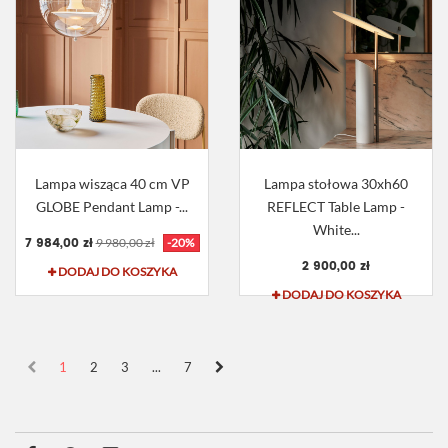
Lampa wisząca 40 cm VP
Lampa stołowa 30xh60
GLOBE Pendant Lamp -...
REFLECT Table Lamp -
White...
7 984,00 zł
9 980,00 zł
-20%
2 900,00 zł
DODAJ DO KOSZYKA
DODAJ DO KOSZYKA
1
2
3
...
7