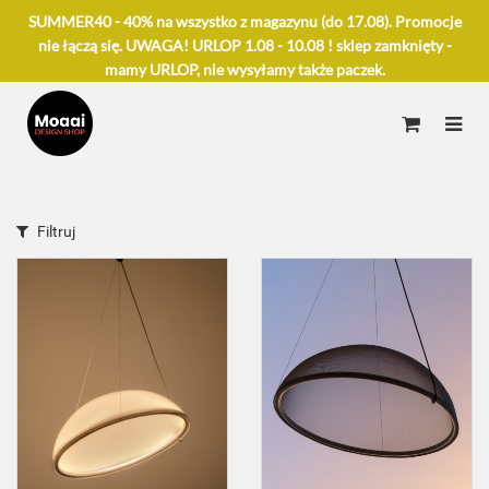
SUMMER40 - 40% na wszystko z magazynu (do 17.08). Promocje
nie łączą się. UWAGA! URLOP 1.08 - 10.08 ! sklep zamknięty -
mamy URLOP, nie wysyłamy także paczek.
Filtruj