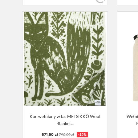
Koc wełniany w las METSIKKÖ Wool
Wełni
Blanket...
671,50 zł
790,00 zł
-15%