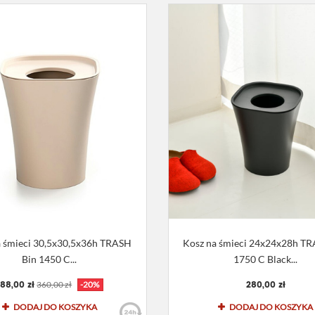
a śmieci 30,5x30,5x36h TRASH
Kosz na śmieci 24x24x28h TR
Bin 1450 C...
1750 C Black...
88,00 zł
280,00 zł
360,00 zł
-20%
DODAJ DO KOSZYKA
DODAJ DO KOSZYKA