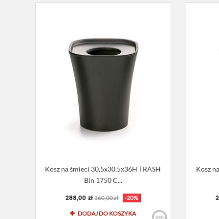
Kosz na śmieci 30,5x30,5x36H TRASH
Kosz n
Bin 1750 C...
288,00 zł
2
360,00 zł
-20%
DODAJ DO KOSZYKA