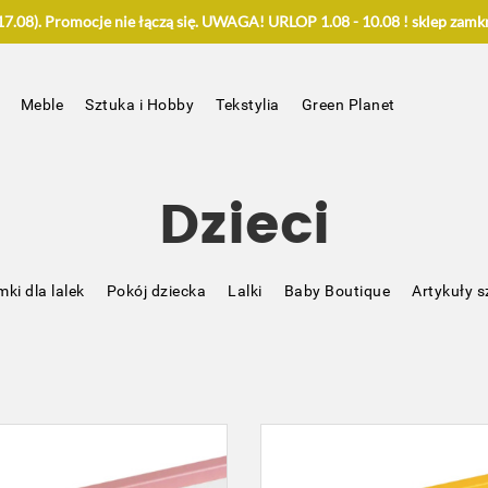
.08). Promocje nie łączą się. UWAGA! URLOP 1.08 - 10.08 ! sklep zamkn
Meble
Sztuka i Hobby
Tekstylia
Green Planet
Dzieci
ki dla lalek
Pokój dziecka
Lalki
Baby Boutique
Artykuły s