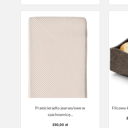
Prześcieradło jearsey'owe w
Filcowy k
szachownicę...
2
330,00 zł