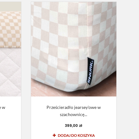
e w
Prześcieradło jearsey'owe w
szachownicę...
399,00 zł
DODAJ DO KOSZYKA