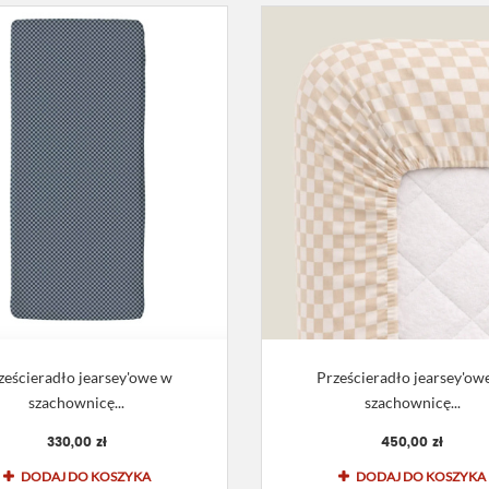
ześcieradło jearsey'owe w
Prześcieradło jearsey'ow
szachownicę...
szachownicę...
330,00 zł
450,00 zł
DODAJ DO KOSZYKA
DODAJ DO KOSZYKA