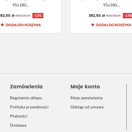
95x180...
95x180...
82,50 zł
382,50 zł
450,00 zł
-15%
450,00 zł
-15
DODAJ DO KOSZYKA
DODAJ DO KOSZYKA
Zamówienia
Moje konto
Regulamin sklepu
Moje zamówienia
Polityka prywatności
Odstąp od umowy
Płatności
Dostawa