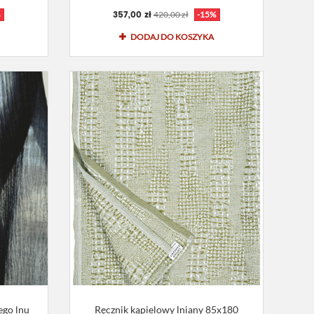
357,00 zł
%
420,00 zł
-15%
DODAJ DO KOSZYKA
ego lnu
Ręcznik kąpielowy lniany 85x180