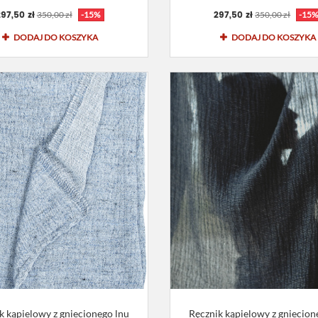
97,50 zł
297,50 zł
350,00 zł
-15%
350,00 zł
-15
DODAJ DO KOSZYKA
DODAJ DO KOSZYKA
k kąpielowy z gniecionego lnu
Ręcznik kąpielowy z gniecion