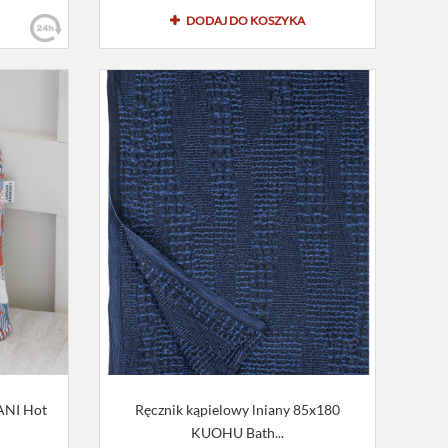
DODAJ DO KOSZYKA
ANI Hot
Ręcznik kąpielowy lniany 85x180
KUOHU Bath...