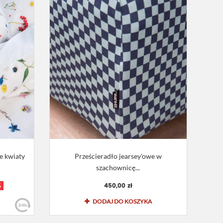
e kwiaty
Prześcieradło jearsey'owe w
szachownicę...
450,00 zł
%
DODAJ DO KOSZYKA