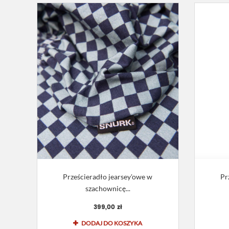
Prześcieradło jearsey'owe w
Pr
szachownicę...
399,00 zł
DODAJ DO KOSZYKA