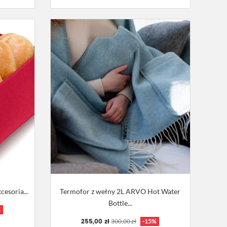
cesoria...
Termofor z wełny 2L ARVO Hot Water
Bottle...
%
255,00 zł
300,00 zł
-15%