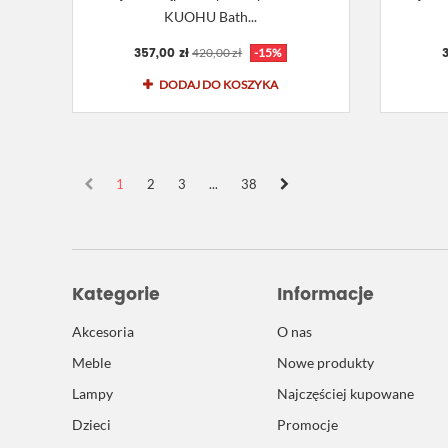
KUOHU Bath...
357,00 zł
3
420,00 zł
-15%
DODAJ DO KOSZYKA
1
2
3
...
38
Kategorie
Informacje
Akcesoria
O nas
Meble
Nowe produkty
Lampy
Najczęściej kupowane
Dzieci
Promocje