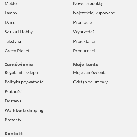
Meble
Nowe produkty
Lampy
Najczęściej kupowane
Dzieci
Promocje
Sztuka i Hobby
Wyprzedaż
Tekstylia
Projektanci
Green Planet
Producenci
Zamówienia
Moje konto
Regulamin sklepu
Moje zamówienia
Polityka prywatności
Odstąp od umowy
Płatności
Dostawa
Worldwide shipping
Prezenty
Kontakt