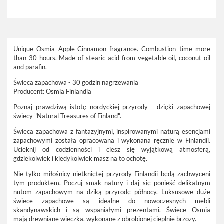
Unique Osmia Apple-Cinnamon fragrance. Combustion time more
than 30 hours. Made of stearic acid from vegetable oil, coconut oil
and parafin.
Świeca zapachowa - 30 godzin nagrzewania
Producent: Osmia Finlandia
Poznaj prawdziwą istotę nordyckiej przyrody - dzięki zapachowej
świecy "Natural Treasures of Finland".
Świeca zapachowa z fantazyjnymi, inspirowanymi naturą esencjami
zapachowymi została opracowana i wykonana ręcznie w Finlandii.
Ucieknij od codzienności i ciesz się wyjątkową atmosferą,
gdziekolwiek i kiedykolwiek masz na to ochotę.
Nie tylko miłośnicy nietkniętej przyrody Finlandii będą zachwyceni
tym produktem. Poczuj smak natury i daj się ponieść delikatnym
nutom zapachowym na dziką przyrodę północy. Luksusowe duże
świece zapachowe są idealne do nowoczesnych mebli
skandynawskich i są wspaniałymi prezentami. Świece Osmia
mają drewniane wieczka, wykonane z obrobionej cieplnie brzozy.