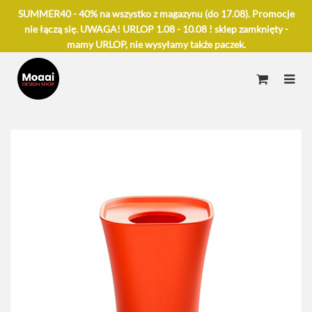
SUMMER40 - 40% na wszystko z magazynu (do 17.08). Promocje
nie łączą się. UWAGA! URLOP 1.08 - 10.08 ! sklep zamknięty -
mamy URLOP, nie wysyłamy także paczek.