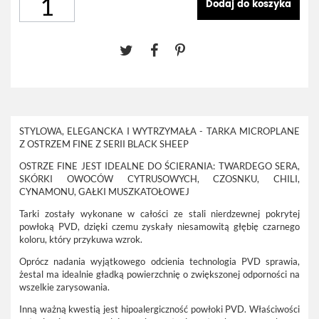
Dodaj do koszyka
STYLOWA, ELEGANCKA I WYTRZYMAŁA - TARKA MICROPLANE
Z OSTRZEM FINE Z SERII BLACK SHEEP
OSTRZE FINE JEST IDEALNE DO ŚCIERANIA: TWARDEGO SERA,
SKÓRKI OWOCÓW CYTRUSOWYCH, CZOSNKU, CHILI,
CYNAMONU, GAŁKI MUSZKATOŁOWEJ
Tarki zostały
wykonane w całości ze stali nierdzewnej pokrytej
powłoką PVD
, dzięki czemu zyskały
niesamowitą głębię czarnego
koloru
, który przykuwa wzrok.
Oprócz nadania wyjątkowego odcienia technologia PVD sprawia,
że
stal ma idealnie gładką powierzchnię o zwiększonej odporności na
wszelkie zarysowania
.
Inną ważną kwestią jest
hipoalergiczność powłoki PVD
. Właściwości