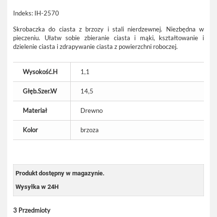
Indeks:
IH-2570
Skrobaczka do ciasta z brzozy i stali nierdzewnej. Niezbędna w
pieczeniu. Ułatw sobie zbieranie ciasta i mąki, kształtowanie i
dzielenie ciasta i zdrapywanie ciasta z powierzchni roboczej.
Wysokość.H
1,1
Głęb.Szer.W
14,5
Materiał
Drewno
Kolor
brzoza
Produkt dostępny w magazynie.
Wysyłka w 24H
3
Przedmioty