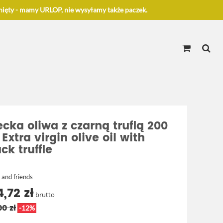
ięty - mamy URLOP, nie wysyłamy także paczek.
ecka oliwa z czarną truflą 200
Extra virgin olive oil with
ck truffle
 and friends
,72 zł
brutto
00 zł
-12%