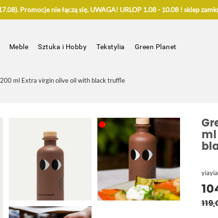
.08). Promocje nie łączą się. UWAGA! URLOP 1.08 - 10.08 ! sklep zamkn
Meble
Sztuka i Hobby
Tekstylia
Green Planet
200 ml Extra virgin olive oil with black truffle
Gr
ml 
bla
yiayia
104
119,