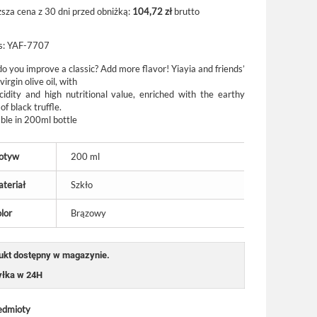
ższa cena z 30 dni przed obniżką:
104,72 zł
brutto
s:
YAF-7707
o you improve a classic? Add more flavor! Yiayia and friends’
virgin olive oil, with
cidity and high nutritional value, enriched with the earthy
of black truffle.
able in 200ml bottle
otyw
200 ml
teriał
Szkło
lor
Brązowy
ukt dostępny w magazynie.
łka w 24H
edmioty