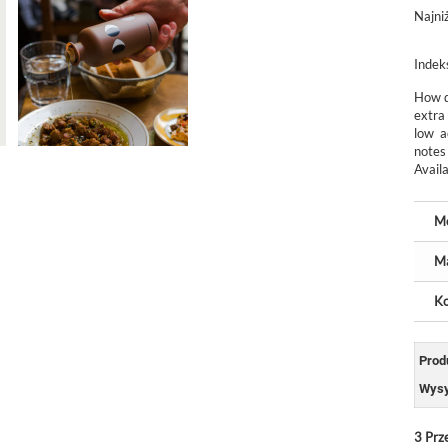
Najni
Indek
How d
extra 
low a
notes 
Avail
M
Ma
Ko
Prod
Wysy
3
Prz