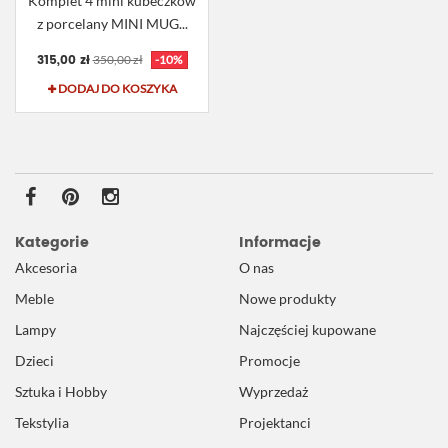
Komplet 4 mini kubeczków
z porcelany MINI MUG...
315,00 zł
350,00 zł
-10%
DODAJ DO KOSZYKA
Kategorie
Informacje
Akcesoria
O nas
Meble
Nowe produkty
Lampy
Najczęściej kupowane
Dzieci
Promocje
Sztuka i Hobby
Wyprzedaż
Tekstylia
Projektanci