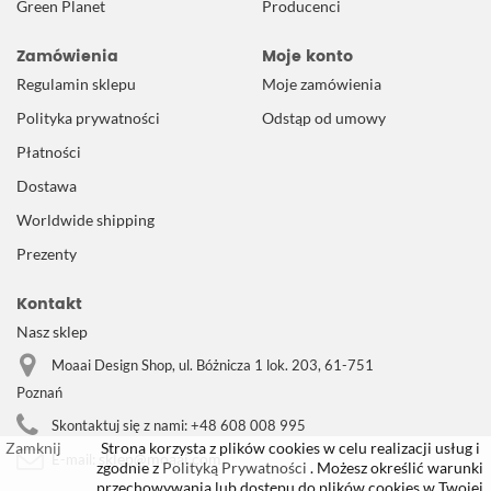
Green Planet
Producenci
Zamówienia
Moje konto
Regulamin sklepu
Moje zamówienia
Polityka prywatności
Odstąp od umowy
Płatności
Dostawa
Worldwide shipping
Prezenty
Kontakt
Nasz sklep
Moaai Design Shop, ul. Bóżnicza 1 lok. 203, 61-751
Poznań
Skontaktuj się z nami:
+48 608 008 995
Zamknij
Strona korzysta z plików cookies w celu realizacji usług i
sklep@moaai.com
E-mail:
zgodnie z
Polityką Prywatności
. Możesz określić warunki
przechowywania lub dostępu do plików cookies w Twojej