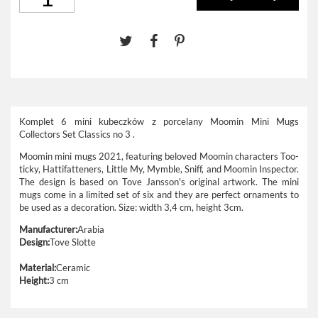
Komplet 6 mini kubeczków z porcelany Moomin Mini Mugs
Collectors Set Classics no 3 .
Moomin mini mugs 2021, featuring beloved Moomin characters Too-
ticky, Hattifatteners, Little My, Mymble, Sniff, and Moomin Inspector.
The design is based on Tove Jansson's original artwork. The mini
mugs come in a limited set of six and they are perfect ornaments to
be used as a decoration.
Size: width 3,4 cm, height 3cm.
Manufacturer:
Arabia
Design:
Tove Slotte
Material:
Ceramic
Height:
3 cm