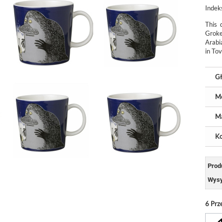
Indek
This 
Groke
Arabi
in To
Gł
M
Ma
Ko
Prod
Wysy
6
Prz