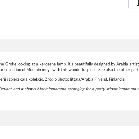
Groke looking at a kerosene lamp. It's beautifully designed by Arabia artist 
 collection of Moomin mugs with this wonderful piece. See also the other part
ii i zbierz całą kolekcję. Źródło photo: Iittala/Arabia Finland, Finlandia.
-Elevant and it shows Moominmamma arranging for a party. Moominmamma 