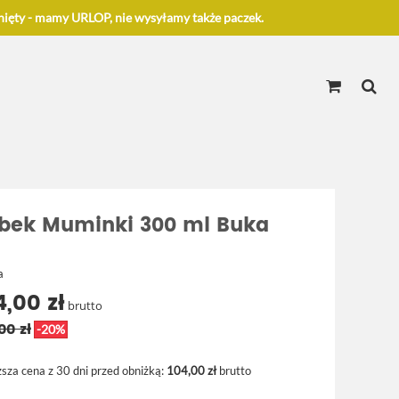
ięty - mamy URLOP, nie wysyłamy także paczek.
bek Muminki 300 ml Buka
a
4,00 zł
brutto
00 zł
-20%
ższa cena z 30 dni przed obniżką:
104,00 zł
brutto