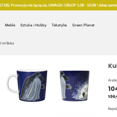
.08). Promocje nie łączą się. UWAGA! URLOP 1.08 - 10.08 ! sklep zamkn
Meble
Sztuka i Hobby
Tekstylia
Green Planet
0 ml Buka
Ku
Arabi
10
130,
Najni