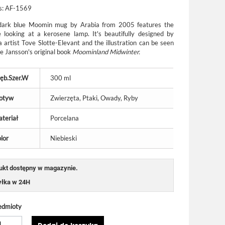
s:
AF-1569
dark blue Moomin mug by Arabia from 2005 features the
 looking at a kerosene lamp. It's beautifully designed by
a artist Tove Slotte-Elevant and the illustration can be seen
ve Jansson's original book
Moominland Midwinter.
ęb.Szer.W
300 ml
otyw
Zwierzęta, Ptaki, Owady, Ryby
teriał
Porcelana
lor
Niebieski
ukt dostępny w magazynie.
łka w 24H
edmioty