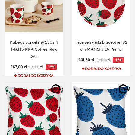
Kubek z porcelany 250 ml
Taca ze sklejki brzozowej 31
MANSIKKA Coffee Mug
cm MANSIKKA Pieni...
by...
331,50 zł
390,00 zł
-15%
187,00 zł
220,00 zł
-15%
DODAJ DO KOSZYKA
DODAJ DO KOSZYKA