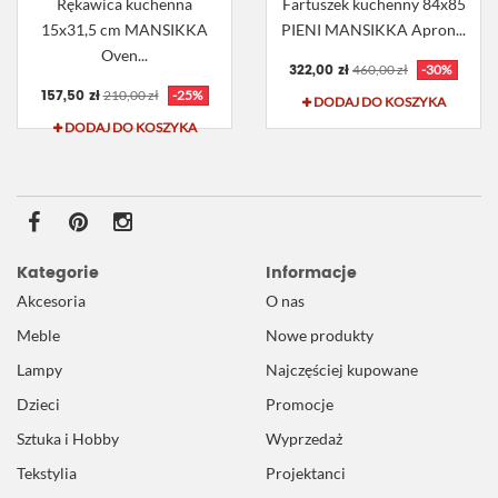
Rękawica kuchenna
Fartuszek kuchenny 84x85
15x31,5 cm MANSIKKA
PIENI MANSIKKA Apron...
Oven...
322,00 zł
460,00 zł
-30%
157,50 zł
210,00 zł
-25%
DODAJ DO KOSZYKA
DODAJ DO KOSZYKA
Kategorie
Informacje
Akcesoria
O nas
Meble
Nowe produkty
Lampy
Najczęściej kupowane
Dzieci
Promocje
Sztuka i Hobby
Wyprzedaż
Tekstylia
Projektanci