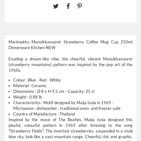
Marimekko Mansikkavuoret Strawberry Coffee Mug Cup 250ml
Dinnerware Kitchen NEW
Exuding a dream-like vibe, the cheerful, vibrant Mansikkavuoret
(strawberry mountains) pattern was inspired by the pop art of the
1960s.
Colour :
Blue - Red - White
Material :
Ceramic
Dimensions :
Ø 8 x H 9.5 cm - Capacity: 25 cl
Weight :
0.88 lb
Characteristics :
Motif designed by Maija Isola in 1969 -
Microwave-, dishwasher-, traditional oven- and freezer-safe
Country of Manufacture :
Thailand
Inspired by the music of The Beatles, Maija Isola designed this
playful, colourful pattern in 1969 after listening to the song
"Strawberry Fields". The inverted strawberries, suspended in a vivid
blue sky, look like a vast mountain range. Cheerful, chic and graphic,