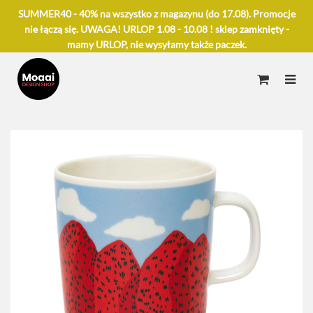
SUMMER40 - 40% na wszystko z magazynu (do 17.08). Promocje
nie łączą się. UWAGA! URLOP 1.08 - 10.08 ! sklep zamknięty -
mamy URLOP, nie wysyłamy także paczek.