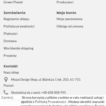
Green Planet
Producenci
Zamówienia
Moje konto
Regulamin sklepu
Moje zamówienia
Polityka prywatności
Odstąp od umowy
Płatności
Dostawa
Worldwide shipping
Prezenty
Kontakt
Nasz sklep
Moaai Design Shop, ul. Bóżnicza 1 lok. 203, 61-751
Poznań
Skontaktuj się z nami:
+48 608 008 995
Zamknij
Strona korzysta z plików cookies w celu realizacji usług i
sklep@moaai.com
E-mail:
zgodnie z
Polityką Prywatności
. Możesz określić warunki
przechowywania lub dostępu do plików cookies w Twojej