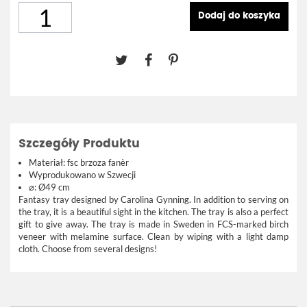
Dodaj do koszyka
Szczegóły Produktu
Materiał: fsc brzoza fanèr
Wyprodukowano w Szwecji
⌀: Ø49 cm
Fantasy tray designed by Carolina Gynning. In addition to serving on
the tray, it is a beautiful sight in the kitchen. The tray is also a perfect
gift to give away. The tray is made in Sweden in FCS-marked birch
veneer with melamine surface. Clean by wiping with a light damp
cloth. Choose from several designs!