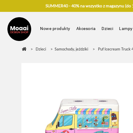
SUMMER40 - 40% na wszystko z magazynu (do 17
Nowe produkty
Akcesoria
Dzieci
Lampy
>
Dzieci
>
Samochody, jeździki
>
Puf Icecream Truc