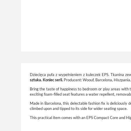
Dziecięca pufa z wypełnieniem z kuleczek EPS. Tkanina zew
sztuka. Koniec serii.
Producent: Woouf, Barcelona, Hiszpania.
Bring the taste of happiness to bedroom or play areas with t
exciting foam-filled seat features a water repellent, remov
Made in Barcelona, this delectable fashion fix is deliciously
climbed upon and tipped to its side for wider seating space.
This practical item comes with an EPS Compact Core and High 