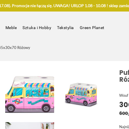
.08). Promocje nie łączą się. UWAGA! URLOP 1.08 - 10.08 ! sklep zamkn
Meble
Sztuka i Hobby
Tekstylia
Green Planet
k 45x30x70 Różowy
Pu
Ró
Wouf
30
600,
Najni