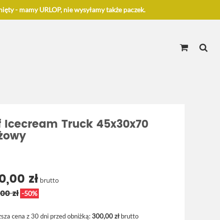
ięty - mamy URLOP, nie wysyłamy także paczek.
f Icecream Truck 45x30x70
żowy
0,00 zł
brutto
00 zł
-50%
ższa cena z 30 dni przed obniżką:
300,00 zł
brutto