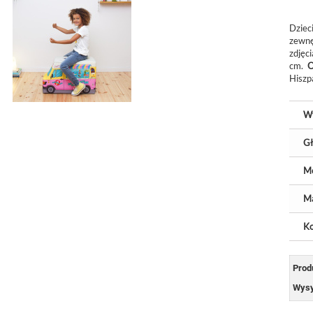
Dzie
zewnę
zdjęc
cm.
O
Hiszp
W
Gł
M
Ma
Ko
Prod
Wysy