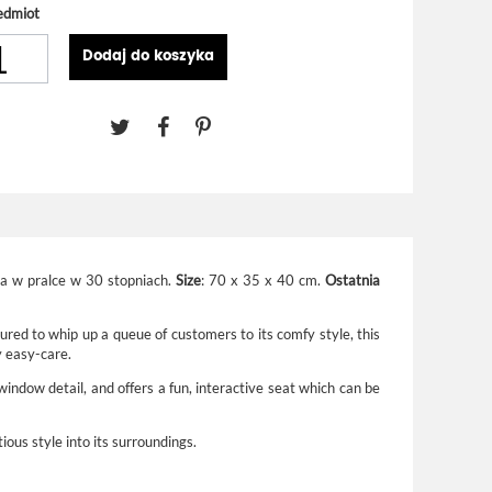
edmiot
Dodaj do koszyka
ia w pralce w 30 stopniach.
Size
: 70 x 35 x 40 cm.
Ostatnia
ured to whip up a queue of customers to its comfy style, this
y easy-care.
window detail, and offers a fun, interactive seat which can be
ous style into its surroundings.