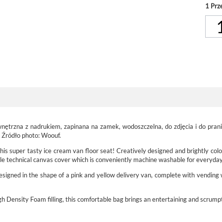
1
Prz
nętrzna z nadrukiem, zapinana na zamek, wodoszczelna, do zdjęcia i do pran
 Źródło photo: Woouf.
his super tasty ice cream van floor seat! Creatively designed and brightly colo
able technical canvas cover which is conveniently machine washable for everyda
 designed in the shape of a pink and yellow delivery van, complete with vending 
Density Foam filling, this comfortable bag brings an entertaining and scrumpti