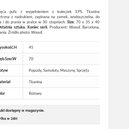
cięca pufa z wypełnieniem z kuleczek EPS. Tkanina
trzna z nadrukiem, zapinana na zamek, wodoszczelna, do
ia i do prania w pralce w 30 stopniach.
Size
: 70 x 35 x 40
statnia sztuka. Koniec serii.
Producent: Woouf, Barcelona,
ania. Źródło photo: Woouf.
ysokość.H
45
ęb.Szer.W
70
otyw
Pojazdy, Samoloty, Maszyny, Sprzęty
teriał
Tkanina
lor
Różowy
ukt dostępny w magazynie.
łka w 24H