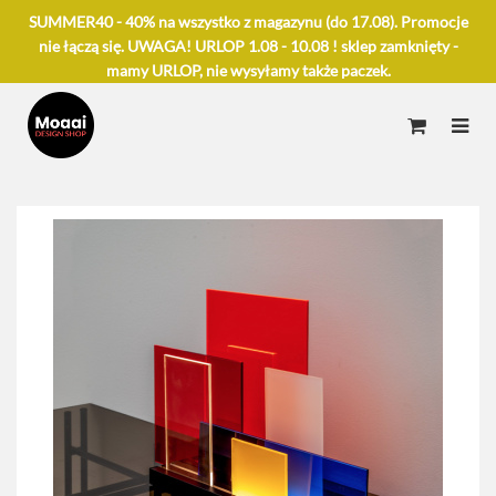
SUMMER40 - 40% na wszystko z magazynu (do 17.08). Promocje
nie łączą się. UWAGA! URLOP 1.08 - 10.08 ! sklep zamknięty -
mamy URLOP, nie wysyłamy także paczek.