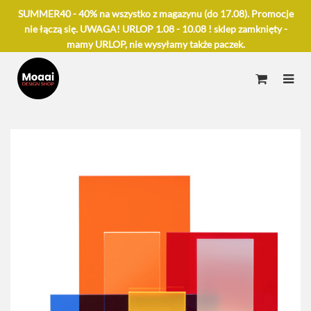
SUMMER40 - 40% na wszystko z magazynu (do 17.08). Promocje
nie łączą się. UWAGA! URLOP 1.08 - 10.08 ! sklep zamknięty -
mamy URLOP, nie wysyłamy także paczek.