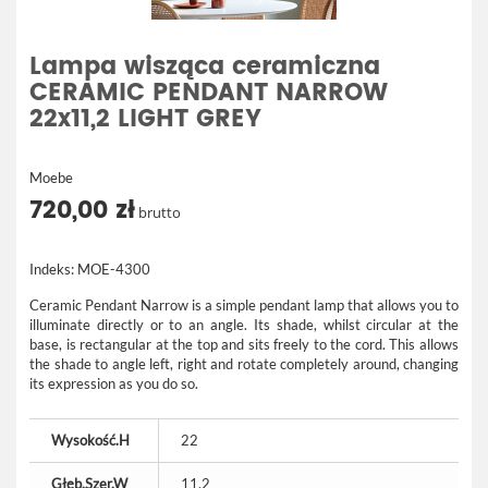
Lampa wisząca ceramiczna
CERAMIC PENDANT NARROW
22x11,2 LIGHT GREY
Moebe
720,00 zł
brutto
Indeks:
MOE-4300
Ceramic Pendant Narrow is a simple pendant lamp that allows you to
illuminate directly or to an angle. Its shade, whilst circular at the
base, is rectangular at the top and sits freely to the cord. This allows
the shade to angle left, right and rotate completely around, changing
its expression as you do so.
Wysokość.H
22
Głęb.Szer.W
11,2