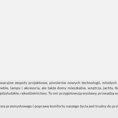
acyjne zespoły projektowe, pionierów nowych technologii, młodych na
meble, lampy i akcesoria, ale także domy mieszkalne, wnętrza, jachty, tk
międzyludzkie, rękodzielnictwo. To oni przygotowują wystawy, prowadzą 
a przemysłowego i poprawę komfortu naszego życia jest trudny do prze