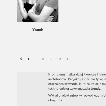
Yanoh
1
...
8
9
10
Promujemy najbardziej twórcze i innow
architektów. Projektują oni nie tylko 
otaczająca przyroda, kultura, relacje 
technologie oraz wyznaczają
trendy
.
Wkład projektantów w rozwój wzornictw
obojętnie.