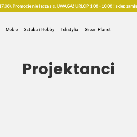
.08). Promocje nie łączą się. UWAGA! URLOP 1.08 - 10.08 ! sklep zamkn
Meble
Sztuka i Hobby
Tekstylia
Green Planet
Projektanci