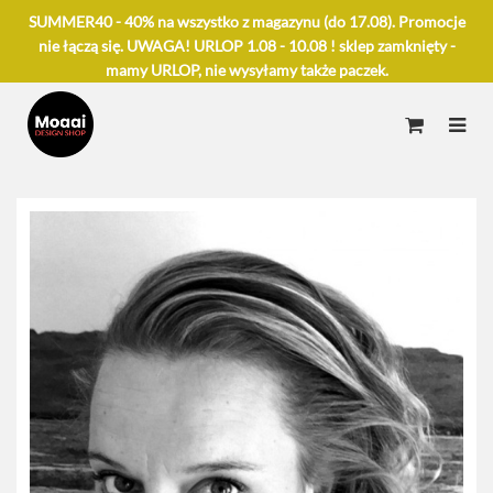
SUMMER40 - 40% na wszystko z magazynu (do 17.08). Promocje
nie łączą się. UWAGA! URLOP 1.08 - 10.08 ! sklep zamknięty -
mamy URLOP, nie wysyłamy także paczek.