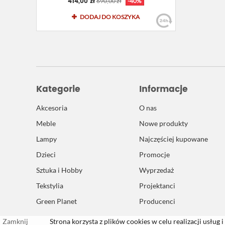
414,00 zł
690,00 zł
-40%
DODAJ DO KOSZYKA
Kategorie
Informacje
Akcesoria
O nas
Meble
Nowe produkty
Lampy
Najczęściej kupowane
Dzieci
Promocje
Sztuka i Hobby
Wyprzedaż
Tekstylia
Projektanci
Green Planet
Producenci
Zamknij
Strona korzysta z plików cookies w celu realizacji usług i