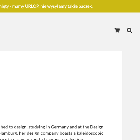
ięty - mamy URLOP, nie wysyłamy także paczek.
tched to design, studying in Germany and at the Design
amburg, her design company boasts a kaleidoscopic
ware to cashmere and a fragrance collection.