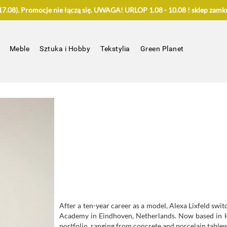
.08). Promocje nie łączą się. UWAGA! URLOP 1.08 - 10.08 ! sklep zamkn
Meble
Sztuka i Hobby
Tekstylia
Green Planet
After a ten-year career as a model, Alexa Lixfeld swi
Academy in Eindhoven, Netherlands. Now based in H
portfolio, ranging from concrete and porcelain table