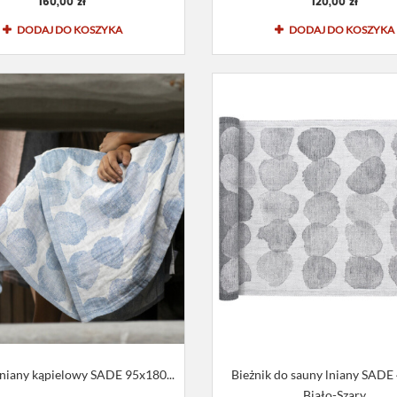
160,00 zł
120,00 zł
DODAJ DO KOSZYKA
DODAJ DO KOSZYKA
lniany kąpielowy SADE 95x180...
Bieżnik do sauny lniany SADE
Biało-Szary