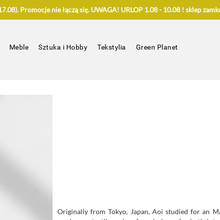
.08). Promocje nie łączą się. UWAGA! URLOP 1.08 - 10.08 ! sklep zamkn
Meble
Sztuka i Hobby
Tekstylia
Green Planet
Originally from Tokyo, Japan, Aoi studied for an MA