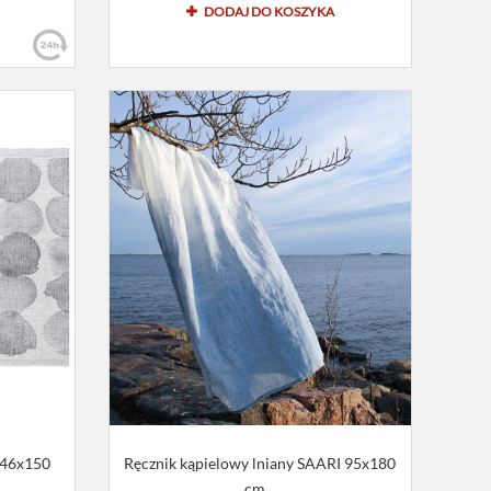
DODAJ DO KOSZYKA
 46x150
Ręcznik kąpielowy lniany SAARI 95x180
cm...