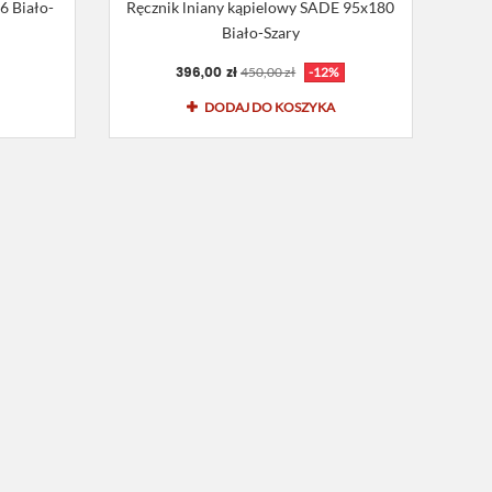
6 Biało-
Ręcznik lniany kąpielowy SADE 95x180
Biało-Szary
396,00 zł
450,00 zł
-12%
DODAJ DO KOSZYKA