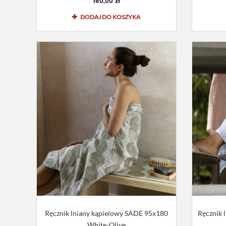
160,00 zł
DODAJ DO KOSZYKA
Ręcznik lniany kąpielowy SADE 95x180
Ręcznik 
White-Olive