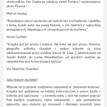
słoneczników Van Gogha po zabójczą zieleń Turnera i najciemniejszy
okres Picassa."
Mail on Sunday
"Rozwijająca umysł wycieczka po świecie bez wychodzenia z pudełka
z farbą. Każdy kolor ma swoją historię, a oto niektóre z najbardziej
pociągających, niepokojących i prowokujących do myślenia."
Simon Garfield
"Książka jest po prostu o kolorze. Ale kolor nie jest prosty. Historia,
geografia, polityka, skandale i wpływ kolorów są tutaj
udokumentowane przez wybitną Kassia St. Clair. Z odniesieniami od
Jessiki Rabbit do Lorda Mountbatten, od greckich poetów po
niewolnictwo jest to fascynująca lektura"
Viv Albertine, Guardian
Jaką historię ma kolor?
Własnie na to pytanie znajdziemy odpowiedź w „Sekretach kolorów”.
Ksiązka jest podzielona na rodziny kolorystyczne, a potem każdy z
kolorów jest opisywany – o istnieniu wielu z nich nie miałam pojęcia!
Pod każdym znajdziemy różne ciekawostki – opis pochodzenia
pigmentu, jacy malarze go stosowali i dlaczego przestali, jakie