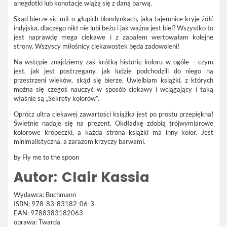
anegdotki lub konotacje wiążą się z daną barwą.
Skąd bierze się mit o głupich blondynkach, jaką tajemnice kryje żółć
indyjska, dlaczego nikt nie lubi beżu i jak ważna jest biel? Wszystko to
jest naprawdę mega ciekawe i z zapałem wertowałam kolejne
strony. Wszyscy miłośnicy ciekawostek będa zadowoleni!
Na wstępie znajdziemy zaś krótką historię koloru w ogóle – czym
jest, jak jest postrzegany, jak ludzie podchodzili do niego na
przestrzeni wieków, skąd się bierze. Uwielbiam książki, z których
można się czegoś nauczyć w sposób ciekawy i wciągający i taką
właśnie są „Sekrety kolorów”.
Oprócz ultra ciekawej zawartości książka jest po prostu przepiękna!
Świetnie nadaje się na prezent. Okdładkę zdobią trójwymiarowe
kolorowe kropeczki, a każda strona książki ma inny kolor. Jest
minimalistyczna, a zarazem krzyczy barwami.
by Fly me to the spoon
Autor:
Clair Kassia
Wydawca:
Buchmann
ISBN:
978-83-83182-06-3
EAN:
9788383182063
oprawa:
Twarda