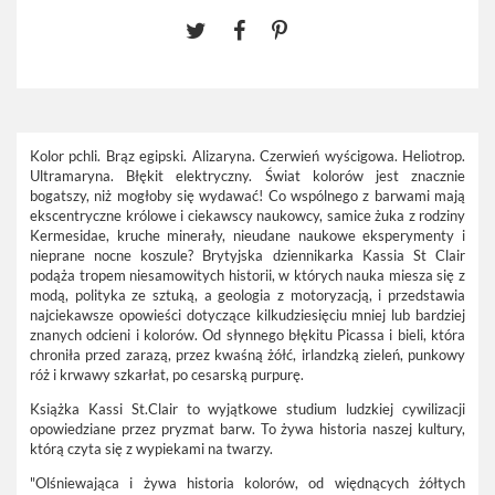
Kolor pchli. Brąz egipski. Alizaryna. Czerwień wyścigowa. Heliotrop.
Ultramaryna. Błękit elektryczny. Świat kolorów jest znacznie
bogatszy, niż mogłoby się wydawać! Co wspólnego z barwami mają
ekscentryczne królowe i ciekawscy naukowcy, samice żuka z rodziny
Kermesidae, kruche minerały, nieudane naukowe eksperymenty i
nieprane nocne koszule? Brytyjska dziennikarka Kassia St Clair
podąża tropem niesamowitych historii, w których nauka miesza się z
modą, polityka ze sztuką, a geologia z motoryzacją, i przedstawia
najciekawsze opowieści dotyczące kilkudziesięciu mniej lub bardziej
znanych odcieni i kolorów. Od słynnego błękitu Picassa i bieli, która
chroniła przed zarazą, przez kwaśną żółć, irlandzką zieleń, punkowy
róż i krwawy szkarłat, po cesarską purpurę.
Książka Kassi St.Clair to wyjątkowe studium ludzkiej cywilizacji
opowiedziane przez pryzmat barw. To żywa historia naszej kultury,
którą czyta się z wypiekami na twarzy.
"Olśniewająca i żywa historia kolorów, od więdnących żółtych