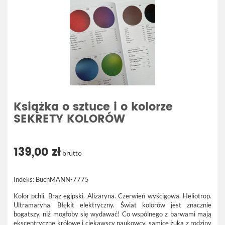
Książka o sztuce i o kolorze
SEKRETY KOLORÓW
139,00 zł
brutto
Indeks:
BuchMANN-7775
Kolor pchli. Brąz egipski. Alizaryna. Czerwień wyścigowa. Heliotrop.
Ultramaryna. Błękit elektryczny. Świat kolorów jest znacznie
bogatszy, niż mogłoby się wydawać! Co wspólnego z barwami mają
ekscentryczne królowe i ciekawscy naukowcy, samice żuka z rodziny