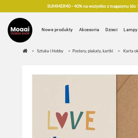
SUMMER40 - 40% na wszystko z magazynu (do 17
Nowe produkty
Akcesoria
Dzieci
Lampy
>
Sztuka i Hobby
>
Postery, plakaty, kartki
>
Karta o