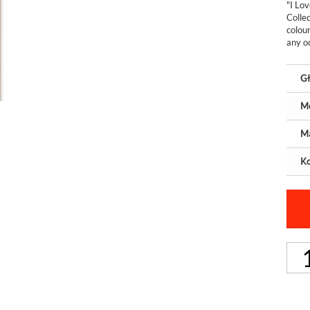
"I Lov
Colle
colou
any oc
Gł
M
Ma
Ko