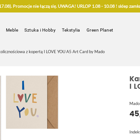
.08). Promocje nie łączą się. UWAGA! URLOP 1.08 - 10.08 ! sklep zamkn
Meble
Sztuka i Hobby
Tekstylia
Green Planet
kolicznościowa z kopertą I LOVE YOU A5 Art Card by Mado
Ka
I 
Mado
45
Indek