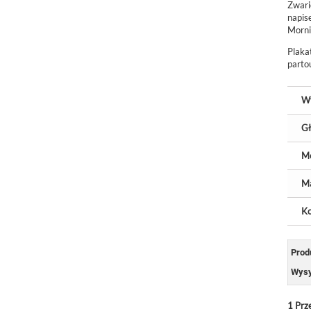
Zwari
napis
Morni
Plaka
parto
W
Gł
M
Ma
Ko
Prod
Wysy
1
Prz