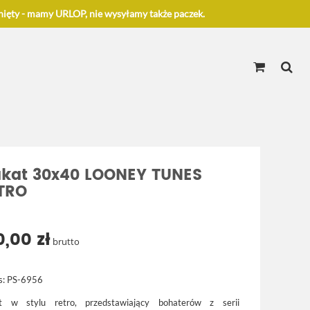
ięty - mamy URLOP, nie wysyłamy także paczek.
akat 30x40 LOONEY TUNES
TRO
0,00 zł
brutto
s:
PS-6956
at w stylu retro, przedstawiający bohaterów z serii