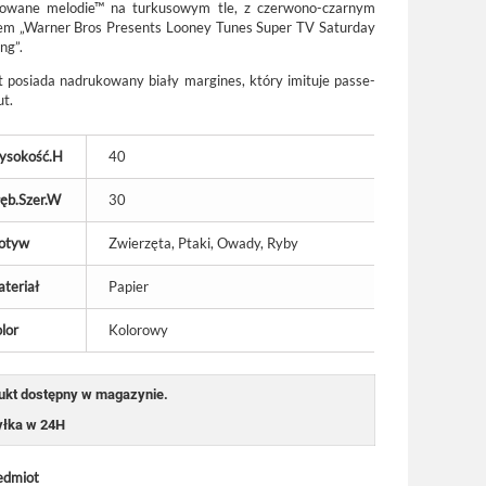
owane melodie™ na turkusowym tle, z czerwono-czarnym
em „Warner Bros Presents Looney Tunes Super TV Saturday
ng”.
t posiada nadrukowany biały margines, który imituje passe-
ut.
ysokość.H
40
ęb.Szer.W
30
otyw
Zwierzęta, Ptaki, Owady, Ryby
teriał
Papier
lor
Kolorowy
ukt dostępny w magazynie.
łka w 24H
edmiot