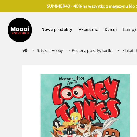
SUMMER40 - 40% na wszystko z magazynu (do 17
Nowe produkty
Akcesoria
Dzieci
Lampy
>
Sztuka i Hobby
>
Postery, plakaty, kartki
>
Plakat