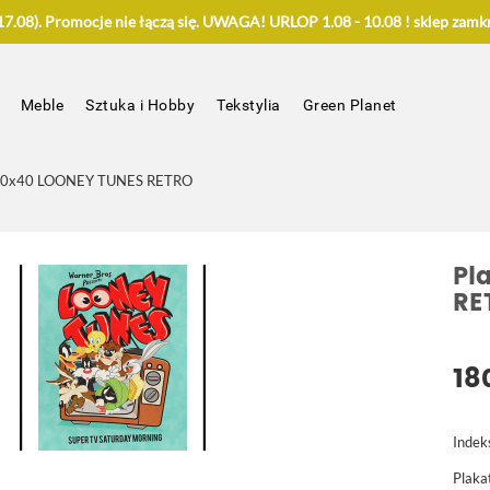
.08). Promocje nie łączą się. UWAGA! URLOP 1.08 - 10.08 ! sklep zamkn
Meble
Sztuka i Hobby
Tekstylia
Green Planet
 30x40 LOONEY TUNES RETRO
Pl
RE
18
Indek
Plak