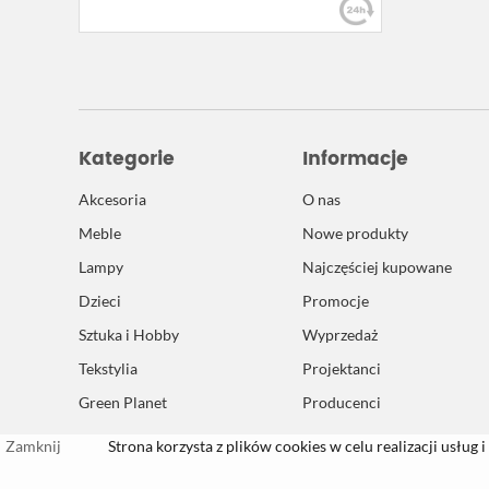
Kategorie
Informacje
Akcesoria
O nas
Meble
Nowe produkty
Lampy
Najczęściej kupowane
Dzieci
Promocje
Sztuka i Hobby
Wyprzedaż
Tekstylia
Projektanci
Green Planet
Producenci
Zamknij
Strona korzysta z plików cookies w celu realizacji usług i