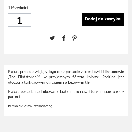
1
Przedmiot
Dodaj do koszyka
Plakat przedstawiający logo oraz postacie z kreskówki Flinstonowie
„The Flintstones™”, w przyjemnym żółtym kolorze. Rodzina jest
otoczona turkusowym okręgiem na beżowym tle.
Plakat posiada nadrukowany biały margines, który imituje passe-
partout.
Ramka nie jest wliczona w cenę.