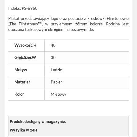
Indeks:
PS-6960
Plakat przedstawiający logo oraz postacie z kreskówki Flinstonowie
„The Flintstones™”, w przyjemnym żółtym kolorze. Rodzina jest
otoczona turkusowym okręgiem na beżowym tle.
Wysokość.H
40
Głęb.Szer.W
30
Motyw
Ludzie
Materiał
Papier
Kolor
Miętowy
Produkt dostępny w magazynie.
Wysyłka w 24H