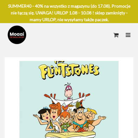
SUMMER40 - 40% na wszystko z magazynu (do 17.08). Promocje
nie łączą się. UWAGA! URLOP 1.08 - 10.08 ! sklep zamknięty -
mamy URLOP, nie wysyłamy także paczek.