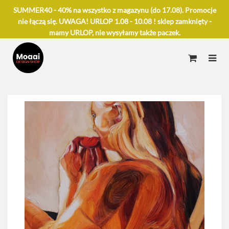
SUMMER40 - 40% na wszystko z magazynu (do 17.08). Promocje
nie łączą się. UWAGA! URLOP 1.08 - 10.08 ! sklep zamknięty -
mamy URLOP, nie wysyłamy także paczek.