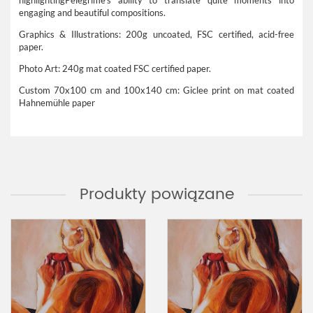
highlightingPelegrime’s ability to translate quite moments into
engaging and beautiful compositions.
Graphics & Illustrations: 200g uncoated, FSC certified, acid-free
paper.
Photo Art: 240g mat coated FSC certified paper.
Custom 70x100 cm and 100x140 cm: Giclee print on mat coated
Hahnemühle paper
Produkty powiązane