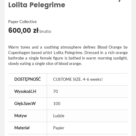
Lolita Pelegrime
Paper Collective
600,00 zł
brutto
Warm tones and a soothing atmosphere defines Blood Orange by
Copenhagen based artist Lolita Pelegrime. Dressed in a rich orange
bathrobe a single female figure is bathed in warm morning sunlight,
slowly eating a single slice of blood orange.
DOSTĘPNOŚĆ
CUSTOME SIZE. 4-6 weeks!
Wysokość.H
70
Głęb.Szer.W
100
Motyw
Ludzie
Materiał
Papier