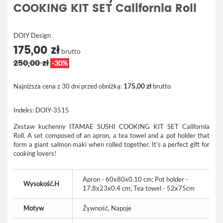
COOKING KIT SET California Roll
DOIY Design
175,00 zł
brutto
250,00 zł
-30%
Najniższa cena z 30 dni przed obniżką:
175,00 zł
brutto
Indeks:
DOIY-3515
Zestaw kuchenny ITAMAE SUSHI COOKING KIT SET California
Roll.
A set composed of an apron, a tea towel and a pot holder that
form a giant salmon maki when rolled together. It’s a perfect gift for
cooking lovers!
Apron - 60x80x0.10 cm; Pot holder -
Wysokość.H
17.8x23x0.4 cm; Tea towel - 52x75cm
Motyw
Żywność, Napoje