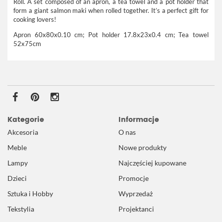
Roll.
A set composed of an apron, a tea towel and a pot holder that
form a giant salmon maki when rolled together. It’s a perfect gift for
cooking lovers!
Apron 60x80x0.10 cm; Pot holder 17.8x23x0.4 cm; Tea towel
52x75cm
Kategorie
Informacje
Akcesoria
O nas
Meble
Nowe produkty
Lampy
Najczęściej kupowane
Dzieci
Promocje
Sztuka i Hobby
Wyprzedaż
Tekstylia
Projektanci