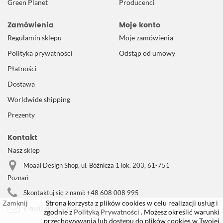
Green Planet
Producenci
Zamówienia
Moje konto
Regulamin sklepu
Moje zamówienia
Polityka prywatności
Odstąp od umowy
Płatności
Dostawa
Worldwide shipping
Prezenty
Kontakt
Nasz sklep
Moaai Design Shop, ul. Bóżnicza 1 lok. 203, 61-751
Poznań
Skontaktuj się z nami:
+48 608 008 995
Zamknij
Strona korzysta z plików cookies w celu realizacji usług i
sklep@moaai.com
E-mail:
zgodnie z
Polityką Prywatności
. Możesz określić warunki
przechowywania lub dostępu do plików cookies w Twojej