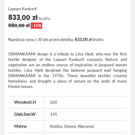
Lapuan Kankurit
833,00 zł
brutto
980,00 zł
-15%
Najniższa cena z 30 dni przed obniżką:
833,00 zł
brutto
OSMANKÄÄMI design is a tribute to Liisa Hjelt, who was the first
textile designer of the Lapuan Kankurit company. Nature and
vegetation are an endless source of inspiration in jacquard woven
textiles. Liisa Hjelt designed the beloved jacquard wall hanging
OSMANKÄÄMI in the 1970s. These beautiful textiles created
homeliness and brought a piece of nature on the walls of many
Finnish homes.
Wysokość.H
260
Głęb.Szer.W
145
Motyw
Rośliny, Owoce, Warzywa