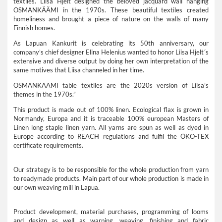
textiles. Liisa Hjelt designed the beloved jacquard wall hanging
OSMANKÄÄMI in the 1970s. These beautiful textiles created
homeliness and brought a piece of nature on the walls of many
Finnish homes.
As Lapuan Kankurit is celebrating its 50th anniversary, our
company’s chief designer Elina Helenius wanted to honor Liisa Hjelt´s
extensive and diverse output by doing her own interpretation of the
same motives that Liisa channeled in her time.
OSMANKÄÄMI table textiles are the 2020s version of Liisa’s
themes in the 1970s.”
This product is made out of 100% linen. Ecological flax is grown in
Normandy, Europa and it is traceable 100% european Masters of
Linen long staple linen yarn. All yarns are spun as well as dyed in
Europe according to REACH regulations and fulfil the ÖKO-TEX
certificate requirements.
Our strategy is to be responsible for the whole production from yarn
to readymade products. Main part of our whole production is made in
our own weaving mill in Lapua.
Product development, material purchases, programming of looms
and design as well as warping, weaving, finishing and fabric