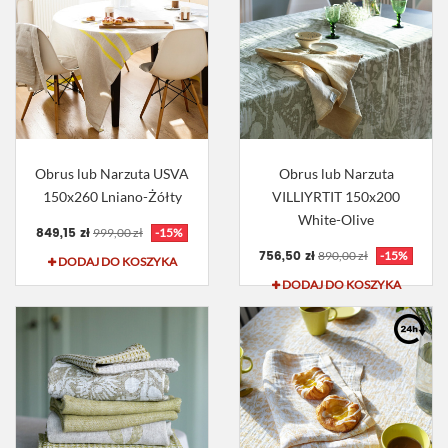
Obrus lub Narzuta USVA
Obrus lub Narzuta
150x260 Lniano-Żółty
VILLIYRTIT 150x200
White-Olive
849,15 zł
999,00 zł
-15%
756,50 zł
890,00 zł
-15%
DODAJ DO KOSZYKA
DODAJ DO KOSZYKA