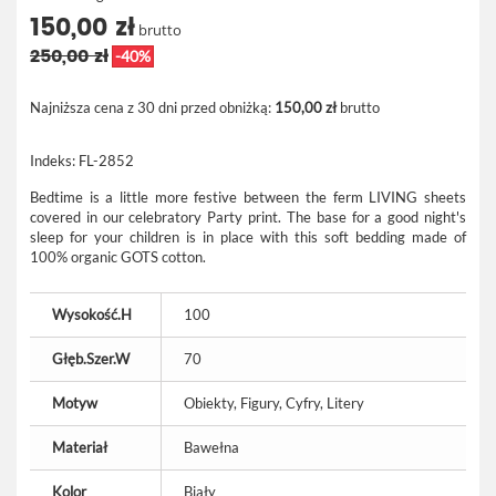
150,00 zł
brutto
250,00 zł
-40%
Najniższa cena z 30 dni przed obniżką:
150,00 zł
brutto
Indeks:
FL-2852
Bedtime is a little more festive between the ferm LIVING sheets
covered in our celebratory Party print. The base for a good night's
sleep for your children is in place with this soft bedding made of
100% organic GOTS cotton.
Wysokość.H
100
Głęb.Szer.W
70
Motyw
Obiekty, Figury, Cyfry, Litery
Materiał
Bawełna
Kolor
Biały