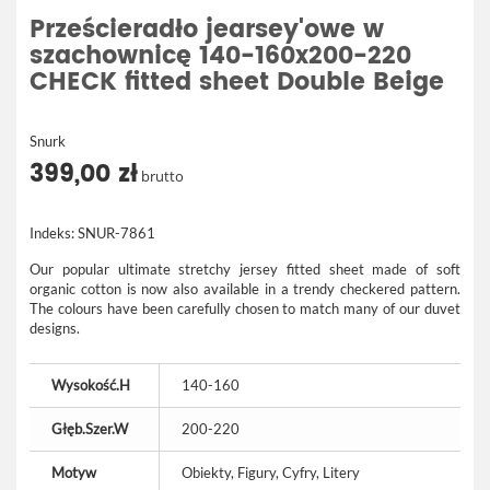
Prześcieradło jearsey'owe w
szachownicę 140-160x200-220
CHECK fitted sheet Double Beige
Snurk
399,00 zł
brutto
Indeks:
SNUR-7861
Our popular ultimate stretchy jersey fitted sheet made of soft
organic cotton is now also available in a trendy checkered pattern.
The colours have been carefully chosen to match many of our duvet
designs.
Wysokość.H
140-160
Głęb.Szer.W
200-220
Motyw
Obiekty, Figury, Cyfry, Litery