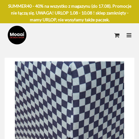
SUMMER40 - 40% na wszystko z magazynu (do 17.08). Promocje
nie łączą się. UWAGA! URLOP 1.08 - 10.08 ! sklep zamknięty -
mamy URLOP, nie wysyłamy także paczek.