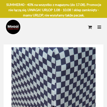
SUMMER40 - 40% na wszystko z magazynu (do 17.08). Promocje
nie łączą się. UWAGA! URLOP 1.08 - 10.08 ! sklep zamknięty -
mamy URLOP, nie wysyłamy także paczek.