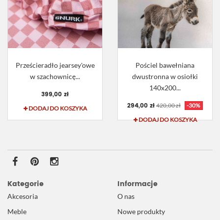
Prześcieradło jearsey'owe
Pościel bawełniana
w szachownicę...
dwustronna w osiołki
140x200...
399,00 zł
294,00 zł
420,00 zł
-30%
DODAJ DO KOSZYKA
DODAJ DO KOSZYKA
Kategorie
Informacje
Akcesoria
O nas
Meble
Nowe produkty