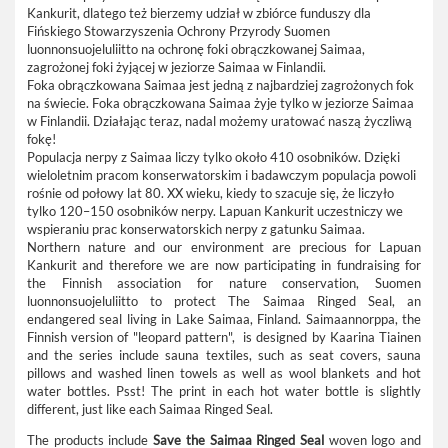
Kankurit, dlatego też bierzemy udział w zbiórce funduszy dla
Fińskiego Stowarzyszenia Ochrony Przyrody Suomen
luonnonsuojeluliitto na ochronę foki obrączkowanej Saimaa,
zagrożonej foki żyjącej w jeziorze Saimaa w Finlandii.
Foka obrączkowana Saimaa jest jedną z najbardziej zagrożonych fok
na świecie. Foka obrączkowana Saimaa żyje tylko w jeziorze Saimaa
w Finlandii. Działając teraz, nadal możemy uratować naszą życzliwą
fokę!
Populacja nerpy z Saimaa liczy tylko około 410 osobników. Dzięki
wieloletnim pracom konserwatorskim i badawczym populacja powoli
rośnie od połowy lat 80. XX wieku, kiedy to szacuje się, że liczyło
tylko 120–150 osobników nerpy. Lapuan Kankurit uczestniczy we
wspieraniu prac konserwatorskich nerpy z gatunku Saimaa.
Northern nature and our environment are precious for Lapuan
Kankurit and therefore we are now participating in fundraising for
the Finnish association for nature conservation, Suomen
luonnonsuojeluliitto to protect The Saimaa Ringed Seal, an
endangered seal living in Lake Saimaa, Finland. Saimaannorppa, the
Finnish version of "leopard pattern", is designed by Kaarina Tiainen
and the series include sauna textiles, such as seat covers, sauna
pillows and washed linen towels as well as wool blankets and hot
water bottles. Psst! The print in each hot water bottle is slightly
different, just like each Saimaa Ringed Seal.
The products include
Save the Saimaa Ringed Seal
woven logo and