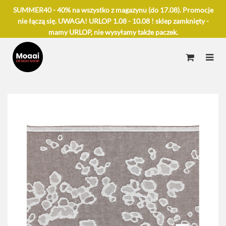
SUMMER40 - 40% na wszystko z magazynu (do 17.08). Promocje
nie łączą się. UWAGA! URLOP 1.08 - 10.08 ! sklep zamknięty -
mamy URLOP, nie wysyłamy także paczek.