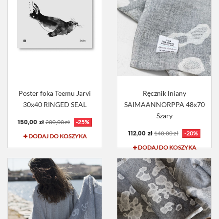
Poster foka Teemu Jarvi
Ręcznik lniany
30x40 RINGED SEAL
SAIMAANNORPPA 48x70
Szary
150,00 zł
200,00 zł
-25%
112,00 zł
140,00 zł
-20%
DODAJ DO KOSZYKA
DODAJ DO KOSZYKA