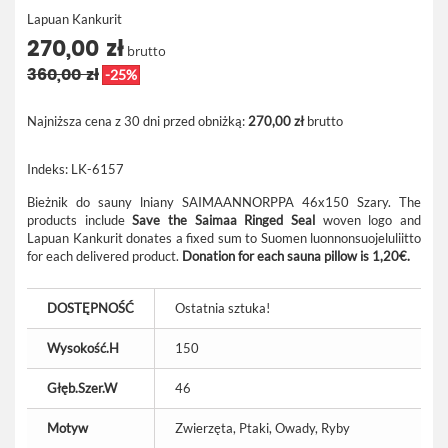
Lapuan Kankurit
270,00 zł
brutto
360,00 zł
-25%
Najniższa cena z 30 dni przed obniżką:
270,00 zł
brutto
Indeks:
LK-6157
Bieżnik do sauny lniany SAIMAANNORPPA 46x150 Szary.
The
products include
Save the Saimaa Ringed Seal
woven logo and
Lapuan Kankurit donates a fixed sum to Suomen luonnonsuojeluliitto
for each delivered product.
Donation for each sauna pillow is 1,20€.
DOSTĘPNOŚĆ
Ostatnia sztuka!
Wysokość.H
150
Głęb.Szer.W
46
Motyw
Zwierzęta, Ptaki, Owady, Ryby