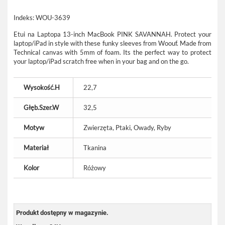
Indeks:
WOU-3639
Etui na Laptopa 13-inch MacBook PINK SAVANNAH. Protect your
laptop/iPad in style with these funky sleeves from Woouf. Made from
Technical canvas with 5mm of foam. Its the perfect way to protect
your laptop/iPad scratch free when in your bag and on the go.
Wysokość.H
22,7
Głęb.Szer.W
32,5
Motyw
Zwierzęta, Ptaki, Owady, Ryby
Materiał
Tkanina
Kolor
Różowy
Produkt dostępny w magazynie.