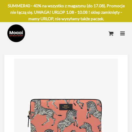
SUMMER40 - 40% na wszystko z magazynu (do 17.08). Promocje
nie łączą się. UWAGA! URLOP 1.08 - 10.08 ! sklep zamknięty -
mamy URLOP, nie wysyłamy także paczek.