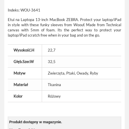
Indeks:
WOU-3641
Etui na Laptopa 13-inch MacBook ZEBRA. Protect your laptop/iPad
in style with these funky sleeves from Woouf. Made from Technical
canvas with 5mm of foam. Its the perfect way to protect your
laptop/iPad scratch free when in your bag and on the go.
Wysokość.H
22,7
Głęb.Szer.W
32,5
Motyw
Zwierzęta, Ptaki, Owady, Ryby
Materiał
Tkanina
Kolor
Różowy
Produkt dostępny w magazynie.