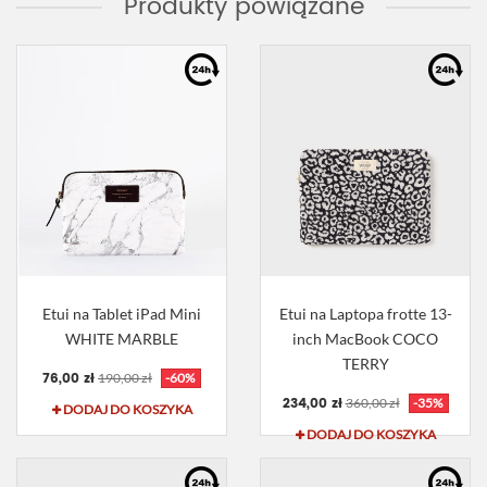
Produkty powiązane
Etui na Tablet iPad Mini
Etui na Laptopa frotte 13-
WHITE MARBLE
inch MacBook COCO
TERRY
76,00 zł
190,00 zł
-60%
234,00 zł
360,00 zł
-35%
DODAJ DO KOSZYKA
DODAJ DO KOSZYKA