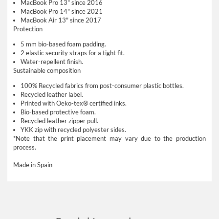
MacBook Pro 13" since 2016
MacBook Pro 14" since 2021
MacBook Air 13" since 2017
Protection
5 mm bio-based foam padding.
2 elastic security straps for a tight fit.
Water-repellent finish.
Sustainable composition
100% Recycled fabrics from post-consumer plastic bottles.
Recycled leather label.
Printed with Oeko-tex® certified inks.
Bio-based protective foam.
Recycled leather zipper pull.
YKK zip with recycled polyester sides.
*Note that the print placement may vary due to the production
process.
Made in Spain