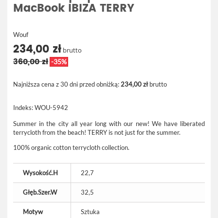
MacBook IBIZA TERRY
Wouf
234,00 zł
brutto
360,00 zł
-35%
Najniższa cena z 30 dni przed obniżką:
234,00 zł
brutto
Indeks:
WOU-5942
Summer in the city all year long with our new!
We have liberated
terrycloth from the beach! TERRY is not just for the summer.
100% organic cotton terrycloth collection.
Wysokość.H
22,7
Głęb.Szer.W
32,5
Motyw
Sztuka