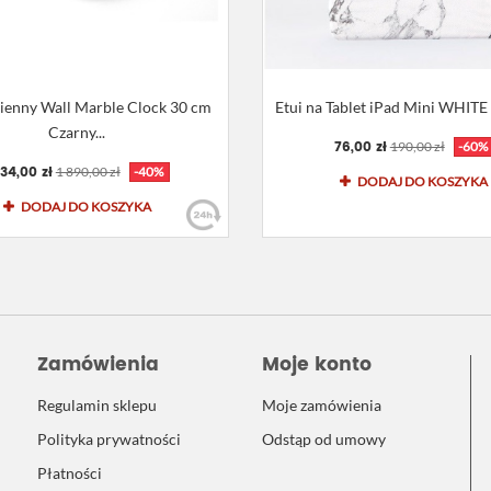
cienny Wall Marble Clock 30 cm
Etui na Tablet iPad Mini WHI
Czarny...
76,00 zł
190,00 zł
-60%
134,00 zł
1 890,00 zł
-40%
DODAJ DO KOSZYKA
DODAJ DO KOSZYKA
Zamówienia
Moje konto
Regulamin sklepu
Moje zamówienia
Polityka prywatności
Odstąp od umowy
Płatności