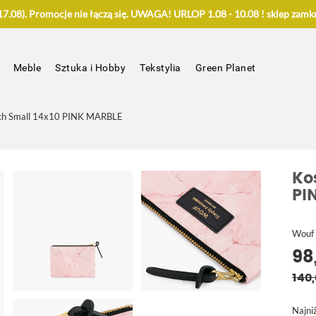
.08). Promocje nie łączą się. UWAGA! URLOP 1.08 - 10.08 ! sklep zamkn
Meble
Sztuka i Hobby
Tekstylia
Green Planet
ch Small 14x10 PINK MARBLE
Ko
PI
Wouf
98
140,
Najni