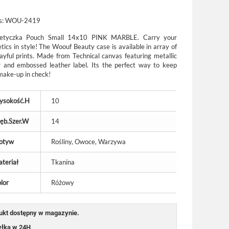
s:
WOU-2419
etyczka Pouch Small 14x10 PINK MARBLE.
Carry your
tics in style! The Woouf Beauty case is available in array of
layful prints. Made from Technical canvas featuring metallic
r and embossed leather label. Its the perfect way to keep
make-up in check!
ysokość.H
10
ęb.Szer.W
14
otyw
Rośliny, Owoce, Warzywa
teriał
Tkanina
lor
Różowy
ukt dostępny w magazynie.
łka w 24H