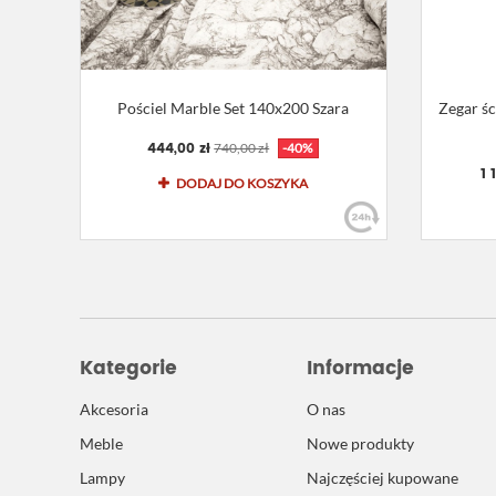
Pościel Marble Set 140x200 Szara
Zegar ś
444,00 zł
740,00 zł
-40%
1 
DODAJ DO KOSZYKA
Kategorie
Informacje
Akcesoria
O nas
Meble
Nowe produkty
Lampy
Najczęściej kupowane