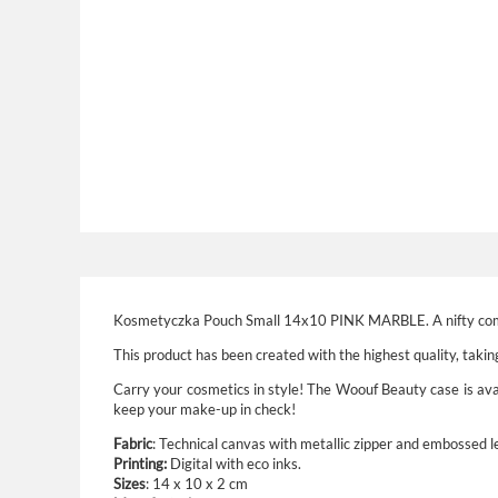
Kosmetyczka Pouch Small 14x10 PINK MARBLE.
A nifty co
This product has been created with the highest quality, taking
Carry your cosmetics in style! The Woouf Beauty case is avail
keep your make-up in check!
Fabric
: Technical canvas with metallic zipper and embossed le
Printing:
Digital with eco inks.
Sizes
:
14 x 10 x 2 cm