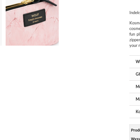
Indek
Kosm
cosme
fun p
zippe
your 
W
Gł
M
Ma
Ko
Prod
Wysy