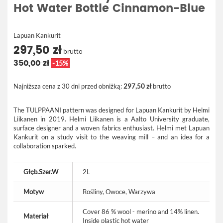
Hot Water Bottle Cinnamon-Blue
Lapuan Kankurit
297,50 zł
brutto
350,00 zł
-15%
Najniższa cena z 30 dni przed obniżką:
297,50 zł
brutto
The TULPPAANI pattern was designed for Lapuan Kankurit by Helmi
Liikanen in 2019. Helmi Liikanen is a Aalto University graduate,
surface designer and a woven fabrics enthusiast. Helmi met Lapuan
Kankurit on a study visit to the weaving mill – and an idea for a
collaboration sparked.
Głęb.Szer.W
2L
Motyw
Rośliny, Owoce, Warzywa
Cover 86 % wool - merino and 14% linen.
Materiał
Inside plastic hot water