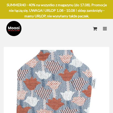
SUMMER40 - 40% na wszystko z magazynu (do 17.08). Promocje
nie łączą się. UWAGA! URLOP 1.08 - 10.08 ! sklep zamknięty -
mamy URLOP, nie wysyłamy także paczek.