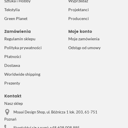
Sztuka i Hobby
Wyprzedaż
Tekstylia
Projektanci
Green Planet
Producenci
Zamówienia
Moje konto
Regulamin sklepu
Moje zamówienia
Polityka prywatności
Odstąp od umowy
Płatności
Dostawa
Worldwide shipping
Prezenty
Kontakt
Nasz sklep
Moaai Design Shop, ul. Bóżnicza 1 lok. 203, 61-751
Poznań
Skontaktuj się z nami:
+48 608 008 995