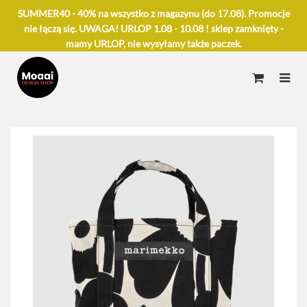
SUMMER40 - 40% na wszystko z magazynu (do 17.08). Promocje
nie łączą się. UWAGA! URLOP 1.08 - 10.08 ! sklep zamknięty -
mamy URLOP, nie wysyłamy także paczek.