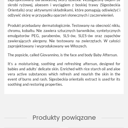
skrobi ryżowej, aloesem i wyciągiem z boskiej trawy (Sigesbeckia
Orientalis) oraz aktywnymi składnikami, które pomagają odświeżyć i
odżywić skórę w przypadku oparzeń słonecznych i zaczerwienień.
Produkt przebadany dermatologicznie. Testowany na obecność niklu,
chromu, kobaltu. Nie zawiera sztucznych barwników, syntetycznych
emulgatorów PEG, parabenów, SLS-ów, SLES-ów oraz zapachów
zawierających alergeny. Nie testowany na zwierzętach. W całości
zaprojektowany i wyprodukowany we Włoszech.
The popsicle, called Giovannino, is the face and body Baby Aftersun.
It’s a moisturising, soothing and refreshing aftersun, designed for
babies and adults’ delicate skin. Enriched with rice starch oil and aloe
vera active substances which refresh and nourish the skin in the
event of burns and rash. Sigesbeckia orientalis extract is used for its
soothing and restoring properties.
Produkty powiązane