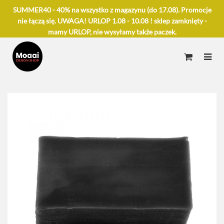
SUMMER40 - 40% na wszystko z magazynu (do 17.08). Promocje
nie łączą się. UWAGA! URLOP 1.08 - 10.08 ! sklep zamknięty -
mamy URLOP, nie wysyłamy także paczek.