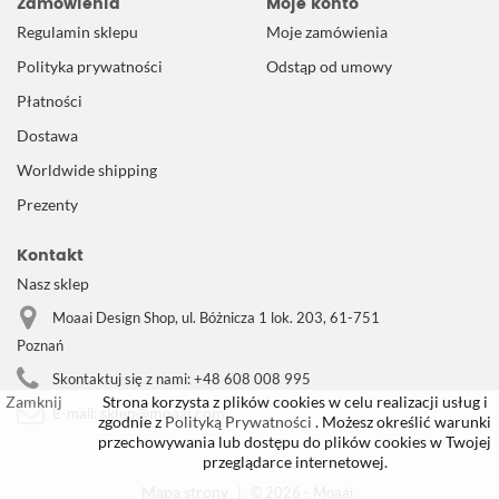
Zamówienia
Moje konto
Regulamin sklepu
Moje zamówienia
Polityka prywatności
Odstąp od umowy
Płatności
Dostawa
Worldwide shipping
Prezenty
Kontakt
Nasz sklep
Moaai Design Shop, ul. Bóżnicza 1 lok. 203, 61-751
Poznań
Skontaktuj się z nami:
+48 608 008 995
Zamknij
Strona korzysta z plików cookies w celu realizacji usług i
sklep@moaai.com
E-mail:
zgodnie z
Polityką Prywatności
. Możesz określić warunki
przechowywania lub dostępu do plików cookies w Twojej
przeglądarce internetowej.
Mapa strony
|
© 2026 - Moaai