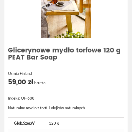
Glicerynowe mydło torfowe 120 g
PEAT Bar Soap
Osmia Finland
59,00 zł
brutto
Indeks:
OF-688
Naturalne mydło z torfu i olejków naturalnych.
Głęb.Szer.W
120 g