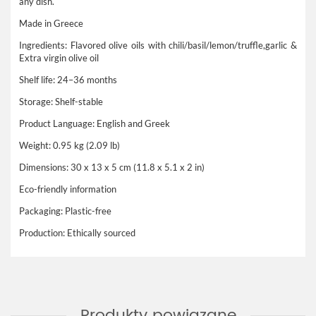
any dish.
Made in Greece
Ingredients: Flavored olive oils with chili/basil/lemon/truffle,garlic &
Extra virgin olive oil
Shelf life: 24–36 months
Storage: Shelf-stable
Product Language: English and Greek
Weight: 0.95 kg (2.09 lb)
Dimensions: 30 x 13 x 5 cm (11.8 x 5.1 x 2 in)
Eco-friendly information
Packaging: Plastic-free
Production: Ethically sourced
Produkty powiązane