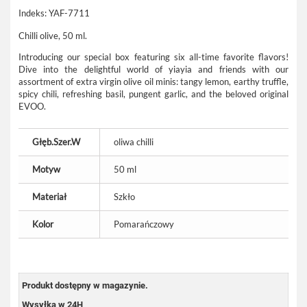
Indeks:
YAF-7711
Chilli olive, 50 ml.
Introducing our special box featuring six all-time favorite flavors!
Dive into the delightful world of yiayia and friends with our
assortment of extra virgin olive oil minis: tangy lemon, earthy truffle,
spicy chili, refreshing basil, pungent garlic, and the beloved original
EVOO.
Głęb.Szer.W
oliwa chilli
Motyw
50 ml
Materiał
Szkło
Kolor
Pomarańczowy
Produkt dostępny w magazynie.
Wysyłka w 24H