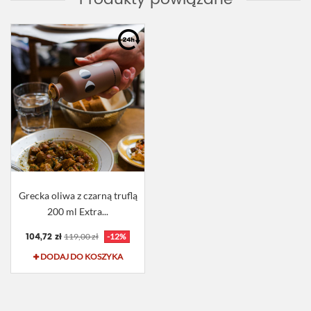
Grecka oliwa z czarną truflą
200 ml Extra...
104,72 zł
119,00 zł
-12%
DODAJ DO KOSZYKA