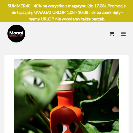
SUMMER40 - 40% na wszystko z magazynu (do 17.08). Promocje
nie łączą się. UWAGA! URLOP 1.08 - 10.08 ! sklep zamknięty -
mamy URLOP, nie wysyłamy także paczek.