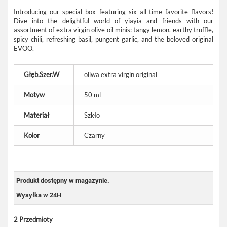
Introducing our special box featuring six all-time favorite flavors!
Dive into the delightful world of yiayia and friends with our
assortment of extra virgin olive oil minis: tangy lemon, earthy truffle,
spicy chili, refreshing basil, pungent garlic, and the beloved original
EVOO.
Głęb.Szer.W
oliwa extra virgin original
Motyw
50 ml
Materiał
Szkło
Kolor
Czarny
Produkt dostępny w magazynie.
Wysyłka w 24H
2
Przedmioty