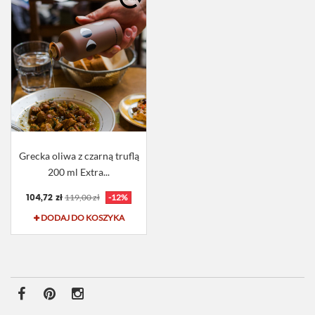
Grecka oliwa z czarną truflą
200 ml Extra...
104,72 zł
119,00 zł
-12%
DODAJ DO KOSZYKA