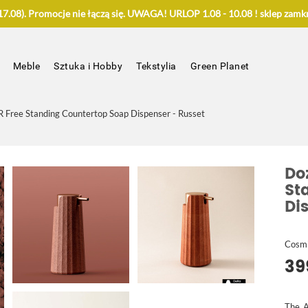
.08). Promocje nie łączą się. UWAGA! URLOP 1.08 - 10.08 ! sklep zamkn
Meble
Sztuka i Hobby
Tekstylia
Green Planet
Free Standing Countertop Soap Dispenser - Russet
Do
St
Di
Cosm
39
The A