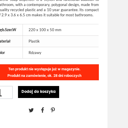
athroom, with a contemporary, polygonal design, made from
quality recycled plastic and a 10 year guarantee. Its compact
f 2.9 x 3.6 x 6.5 cm makes it suitable for most bathrooms.
ęb.Szer.W
220 x 100 x 50 mm
teriał
Plastik
lor
Rdzawy
Ten produkt nie występuje już w magazynie.
Produkt na zamówienie, ok. 28 dni roboczych
Dodaj do koszyka