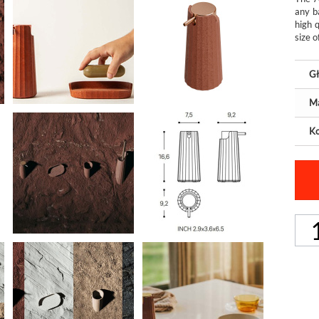
any b
high 
size o
Gł
Ma
Ko