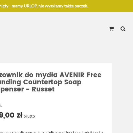
ięty - mamy URLOP, nie wysyłamy także paczek.
zownik do mydła AVENIR Free
anding Countertop Soap
spenser - Russet
ic
9,00 zł
brutto
venir soap dispenser is a stylish and functional addition to