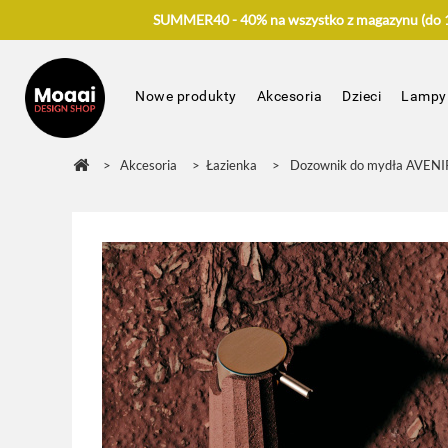
SUMMER40 - 40% na wszystko z magazynu (do 17
Nowe produkty
Akcesoria
Dzieci
Lampy
>
Akcesoria
>
Łazienka
>
Dozownik do mydła AVENIR 