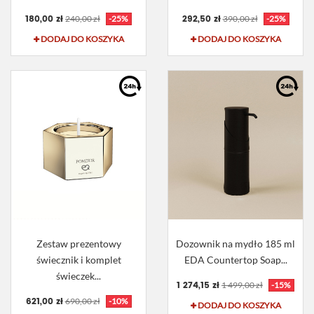
180,00 zł
292,50 zł
240,00 zł
-25%
390,00 zł
-25%
DODAJ DO KOSZYKA
DODAJ DO KOSZYKA
Zestaw prezentowy
Dozownik na mydło 185 ml
świecznik i komplet
EDA Countertop Soap...
świeczek...
1 274,15 zł
1 499,00 zł
-15%
621,00 zł
690,00 zł
-10%
DODAJ DO KOSZYKA