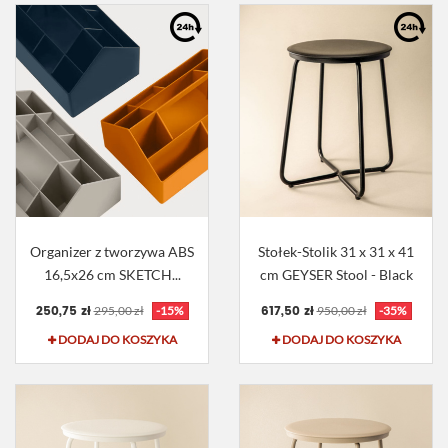
Organizer z tworzywa ABS
Stołek-Stolik 31 x 31 x 41
16,5x26 cm SKETCH...
cm GEYSER Stool - Black
250,75 zł
617,50 zł
295,00 zł
-15%
950,00 zł
-35%
DODAJ DO KOSZYKA
DODAJ DO KOSZYKA