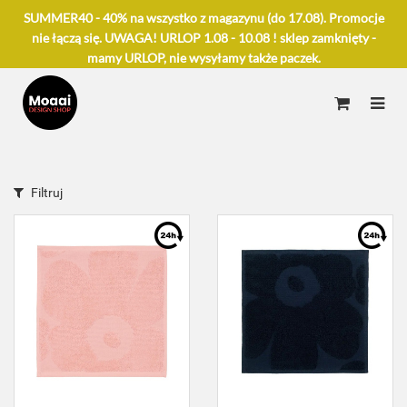
SUMMER40 - 40% na wszystko z magazynu (do 17.08). Promocje
nie łączą się. UWAGA! URLOP 1.08 - 10.08 ! sklep zamknięty -
mamy URLOP, nie wysyłamy także paczek.
Filtruj