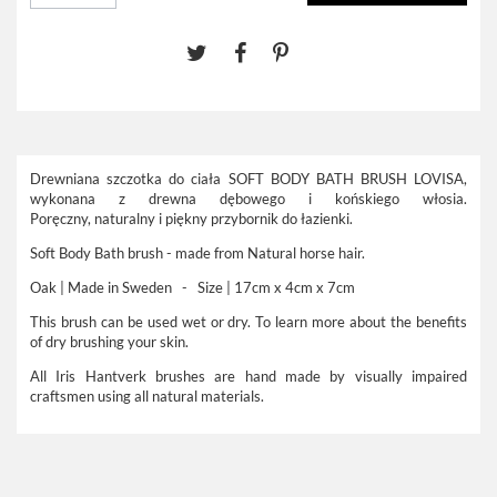
Drewniana szczotka do ciała SOFT BODY BATH BRUSH LOVISA,
wykonana z drewna dębowego i końskiego włosia.
Poręczny, naturalny i piękny przybornik do łazienki.
S
oft Body Bath brush - made from Natural horse hair.
Oak | Made in Sweden - Size | 17cm x 4cm x 7cm
This brush can be used wet or dry. To learn more about the benefits
of dry brushing your skin.
All Iris Hantverk brushes are hand made by visually impaired
craftsmen using all natural materials.