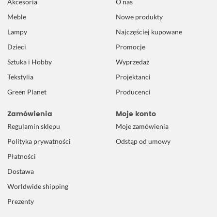
Akcesoria
O nas
Meble
Nowe produkty
Lampy
Najczęściej kupowane
Dzieci
Promocje
Sztuka i Hobby
Wyprzedaż
Tekstylia
Projektanci
Green Planet
Producenci
Zamówienia
Moje konto
Regulamin sklepu
Moje zamówienia
Polityka prywatności
Odstąp od umowy
Płatności
Dostawa
Worldwide shipping
Prezenty