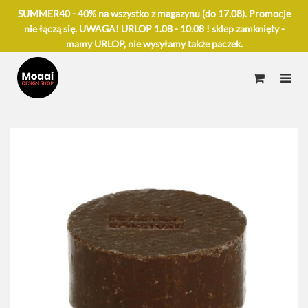
SUMMER40 - 40% na wszystko z magazynu (do 17.08). Promocje
nie łączą się. UWAGA! URLOP 1.08 - 10.08 ! sklep zamknięty -
mamy URLOP, nie wysyłamy także paczek.