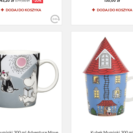
143,20 zł
130,00 zł
179,00 zł
-20%
DODAJ DO KOSZYKA
DODAJ DO KOSZYKA
uminki 300 ml Adventure Move
Kubek Muminki 300 m