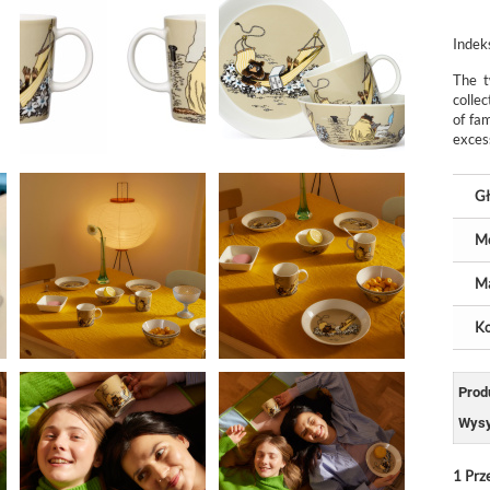
Indek
The t
colle
of fa
excess
Gł
M
Ma
Ko
Prod
Wysy
1
Prz