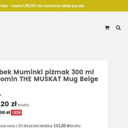
ięty - mamy URLOP, nie wysyłamy także paczek.
bek Muminki piżmak 300 ml
omin THE MUSKAT Mug Beige
a
,20 zł
brutto
00 zł
-20%
ższa cena z 30 dni przed obniżką:
111,20 zł
brutto