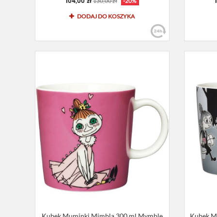
104,00 zł
130,00 zł
-20%
DODAJ DO KOSZYKA
Kubek Muminki Mimbla 300 ml Mymble
Kubek M