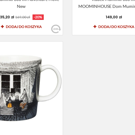
New
MOOMINHOUSE Dom Muminkó
135,20 zł
149,00 zł
169,00 zł
-20%
DODAJ DO KOSZYKA
DODAJ DO KOSZYKA