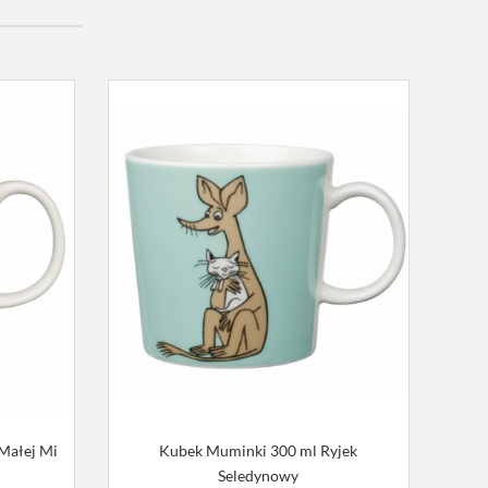
Małej Mi
Kubek Muminki 300 ml Ryjek
Seledynowy