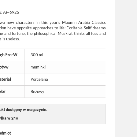
s:
AF-6925
wo new characters in this year’s Moomin Arabia Classics
ction have opposite approaches to life: Excitable Sniff dreams
me and fortune; the philosophical Muskrat thinks all fuss and
 is useless.
ęb.Szer.W
300 ml
otyw
muminki
teriał
Porcelana
lor
Beżowy
ukt dostępny w magazynie.
łka w 24H
edmiot