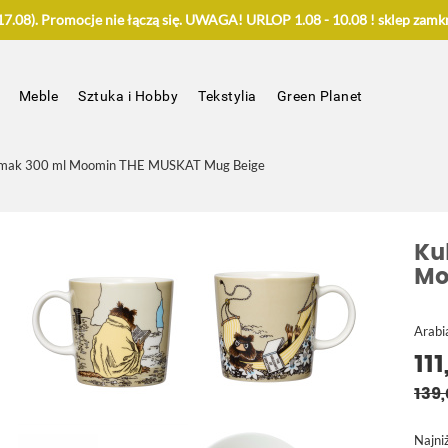
.08). Promocje nie łączą się. UWAGA! URLOP 1.08 - 10.08 ! sklep zamkn
Meble
Sztuka i Hobby
Tekstylia
Green Planet
żmak 300 ml Moomin THE MUSKAT Mug Beige
Ku
Mo
Arabi
111
139,
Najni