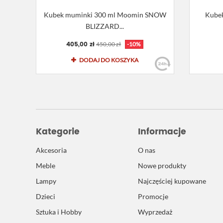
Kubek muminki 300 ml Moomin SNOW
Kubek
BLIZZARD...
405,00 zł
450,00 zł
-10%
DODAJ DO KOSZYKA
Kategorie
Informacje
Akcesoria
O nas
Meble
Nowe produkty
Lampy
Najczęściej kupowane
Dzieci
Promocje
Sztuka i Hobby
Wyprzedaż