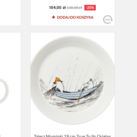
104,00 zł
130,00 zł
-20%
DODAJ DO KOSZYKA
l
Talerz Muminki 19 cm True To Its Origins