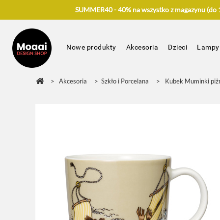
SUMMER40 - 40% na wszystko z magazynu (do 17
Nowe produkty
Akcesoria
Dzieci
Lampy
>
Akcesoria
>
Szkło i Porcelana
>
Kubek Muminki pi