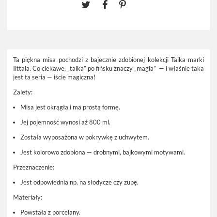
Ta
piękna misa pochodzi z bajecznie zdobionej kolekcji Taika
marki
Iittala. Co ciekawe, „taika” po fińsku znaczy „magia” — i właśnie taka
jest ta seria — iście magiczna!
Zalety:
Misa jest okrągła i ma prostą formę.
Jej pojemność
wynosi aż 800 ml.
Została wyposażona w pokrywkę z uchwytem.
Jest
kolorowo zdobiona
— drobnymi, bajkowymi motywami.
Przeznaczenie:
Jest odpowiednia np. na słodycze czy zupę.
Materiały:
Powstała
z porcelany.