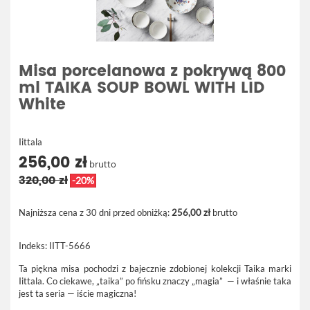
Misa porcelanowa z pokrywą 800
ml TAIKA SOUP BOWL WITH LID
White
Iittala
256,00 zł
brutto
320,00 zł
-20%
Najniższa cena z 30 dni przed obniżką:
256,00 zł
brutto
Indeks:
IITT-5666
Ta piękna misa pochodzi z bajecznie zdobionej kolekcji Taika marki
Iittala. Co ciekawe, „taika” po fińsku znaczy „magia” — i właśnie taka
jest ta seria — iście magiczna!